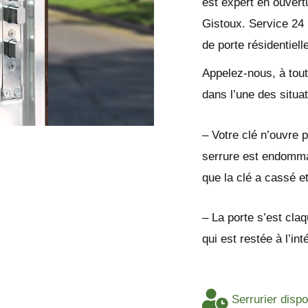
est expert en ouvert
Gistoux. Service 24 
de porte résidentie
Appelez-nous, à tout
dans l’une des situa
– Votre clé n’ouvre p
serrure est endomma
que la clé a cassé e
– La porte s’est cla
qui est restée à l’i
Serrurier disp