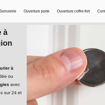
Serrurerie
Ouverture porte
Ouverture coffre-fort
Cont
e à
gion
urier à
ndée ou
gies
avec
s sur 24 et