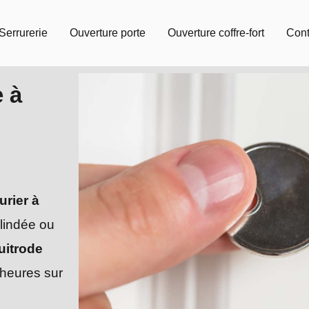
Serrurerie
Ouverture porte
Ouverture coffre-fort
Cont
e à
urier à
blindée ou
uitrode
 heures sur