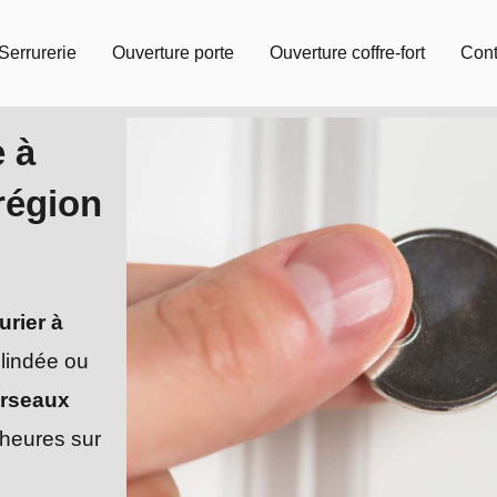
Serrurerie
Ouverture porte
Ouverture coffre-fort
Cont
e à
région
urier à
blindée ou
rseaux
 heures sur