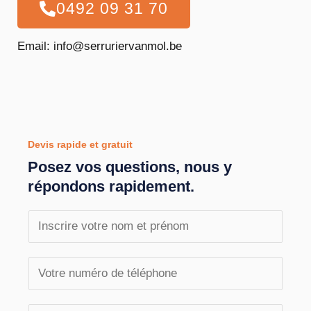
0492 09 31 70
Email: info@serruriervanmol.be
Devis rapide et gratuit
Posez vos questions, nous y
répondons rapidement.
N
o
m
T
e
é
t
l