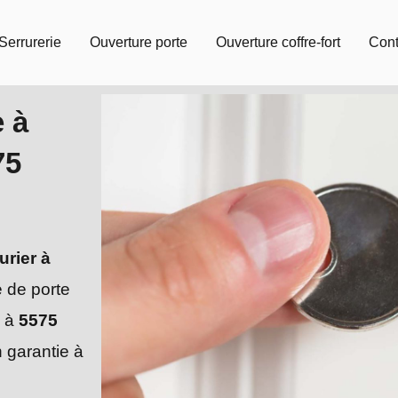
Serrurerie
Ouverture porte
Ouverture coffre-fort
Cont
e à
75
urier à
e de porte
à
5575
 garantie à