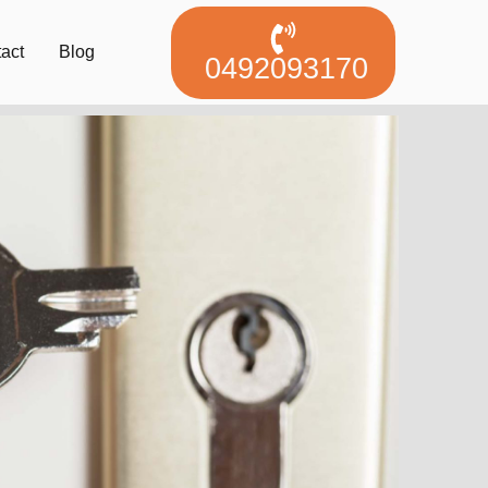
act
Blog
0492093170