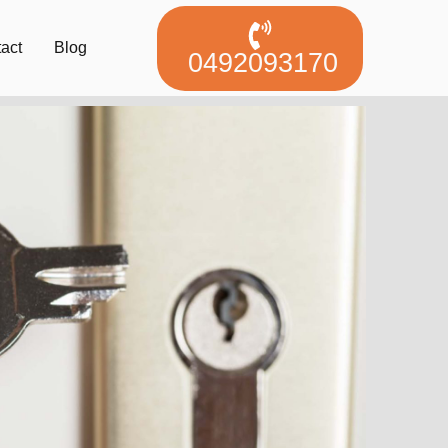
act
Blog
0492093170