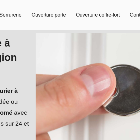
Serrurerie
Ouverture porte
Ouverture coffre-fort
Cont
e à
gion
urier à
ndée ou
aomé
avec
s sur 24 et