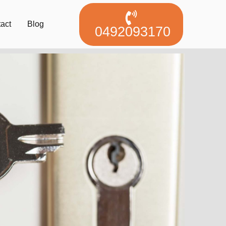
act
Blog
0492093170