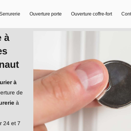
Serrurerie
Ouverture porte
Ouverture coffre-fort
Cont
e à
es
inaut
urier à
verture de
urerie
à
r 24 et 7