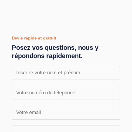
Devis rapide et gratuit
Posez vos questions, nous y
répondons rapidement.
N
o
m
T
e
é
t
l
E
p
é
m
r
p
a
V