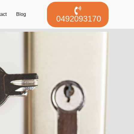
act
Blog
0492093170