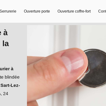
Serrurerie
Ouverture porte
Ouverture coffre-fort
Cont
e à
 la
urier à
te blindée
Sart-Lez-
, 24