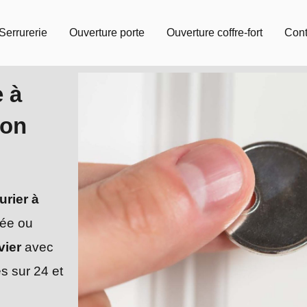
Serrurerie
Ouverture porte
Ouverture coffre-fort
Cont
e à
ion
urier à
dée ou
vier
avec
s sur 24 et