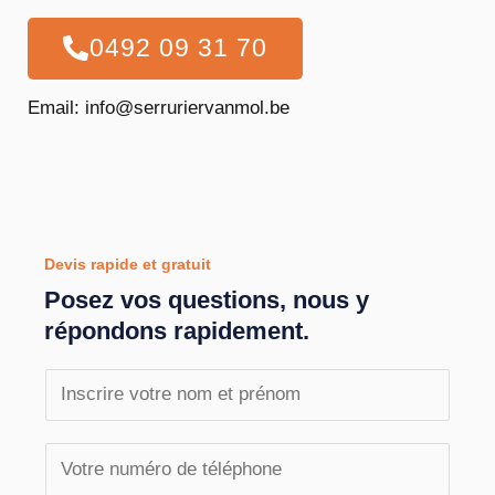
0492 09 31 70
Email: info@serruriervanmol.be
Devis rapide et gratuit
Posez vos questions, nous y
répondons rapidement.
N
o
m
T
e
é