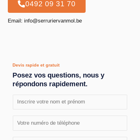
0492 09 31 70
Email: info@serruriervanmol.be
Devis rapide et gratuit
Posez vos questions, nous y
répondons rapidement.
N
o
m
T
e
é
t
l