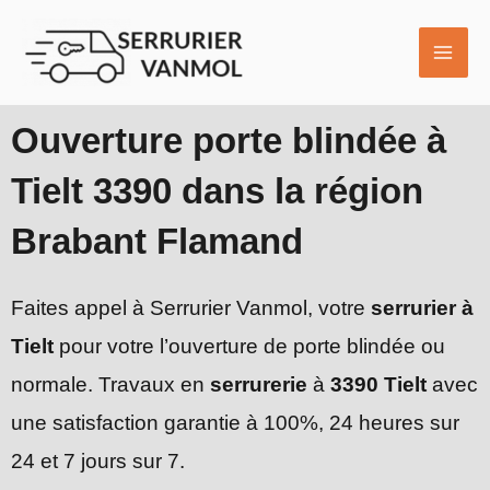
Aller
MAI
au
ME
contenu
Ouverture porte blindée à
Tielt 3390 dans la région
Brabant Flamand
Faites appel à Serrurier Vanmol, votre
serrurier à
Tielt
pour votre l’ouverture de porte blindée ou
normale. Travaux en
serrurerie
à
3390 Tielt
avec
une satisfaction garantie à 100%, 24 heures sur
24 et 7 jours sur 7.