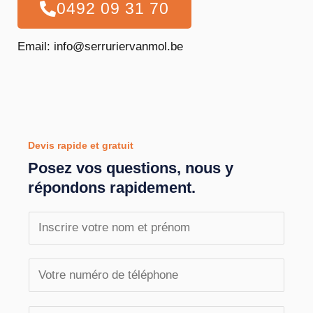
0492 09 31 70
Email: info@serruriervanmol.be
Devis rapide et gratuit
Posez vos questions, nous y
répondons rapidement.
N
o
m
T
e
é
t
l