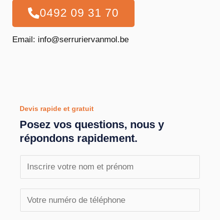
0492 09 31 70
Email: info@serruriervanmol.be
Devis rapide et gratuit
Posez vos questions, nous y
répondons rapidement.
N
o
m
T
e
é