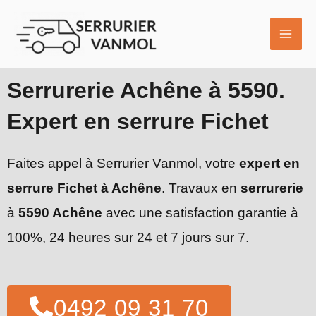
Aller
MAI
au
ME
contenu
Serrurerie Achêne à 5590.
Expert en serrure Fichet
Faites appel à Serrurier Vanmol, votre
expert en
serrure Fichet à Achêne
. Travaux en
serrurerie
à
5590 Achêne
avec une satisfaction garantie à
100%, 24 heures sur 24 et 7 jours sur 7.
0492 09 31 70