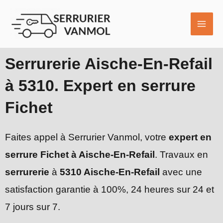
Aller
MAI
au
ME
contenu
Serrurerie Aische-En-Refail
à 5310. Expert en serrure
Fichet
Faites appel à Serrurier Vanmol, votre
expert en
serrure Fichet à Aische-En-Refail
. Travaux en
serrurerie
à
5310 Aische-En-Refail
avec une
satisfaction garantie à 100%, 24 heures sur 24 et
7 jours sur 7.