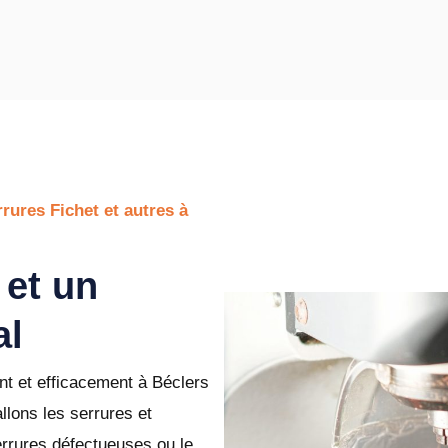
rures Fichet et autres à
 et un
al
nt et efficacement à Béclers
llons les serrures et
errures défectueuses ou le