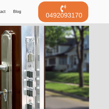
act
Blog
0492093170