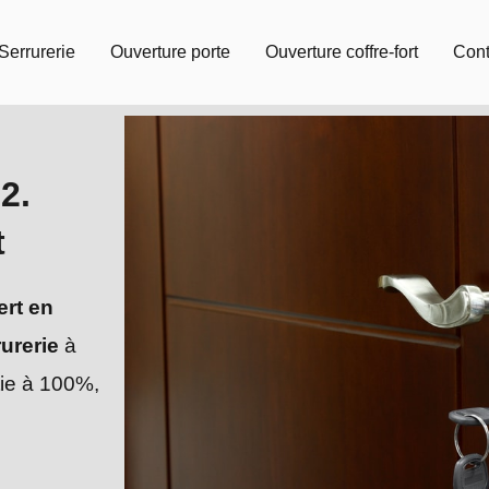
Serrurerie
Ouverture porte
Ouverture coffre-fort
Cont
2.
t
ert en
rurerie
à
tie à 100%,