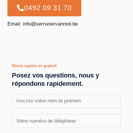
0492 09 31 70
Email: info@serruriervanmol.be
Devis rapide et gratuit
Posez vos questions, nous y
répondons rapidement.
N
o
m
T
e
é