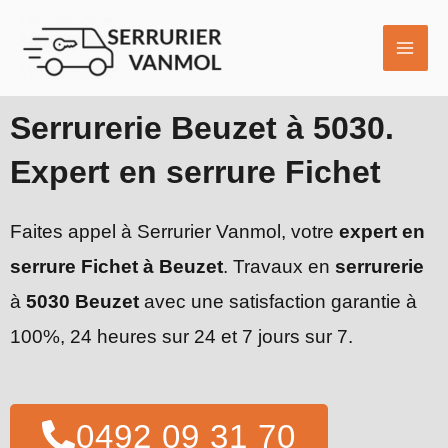
Aller
MAI
au
ME
contenu
Serrurerie Beuzet à 5030.
Expert en serrure Fichet
Faites appel à Serrurier Vanmol, votre
expert en
serrure Fichet à Beuzet
. Travaux en
serrurerie
à
5030 Beuzet
avec une satisfaction garantie à
100%, 24 heures sur 24 et 7 jours sur 7.
0492 09 31 70