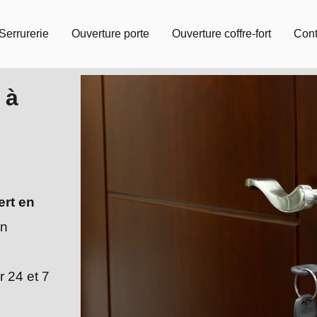
Serrurerie
Ouverture porte
Ouverture coffre-fort
Cont
 à
ert en
en
r 24 et 7