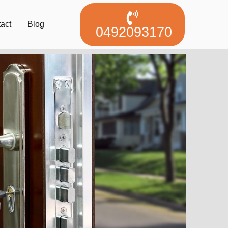
act
Blog
0492093170