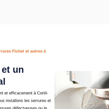
rures Fichet et autres à
 et un
al
nt et efficacement à Cortil-
s installons les serrures et
errures défectueuses ou le