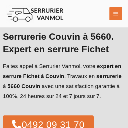
Aller
MAI
au
ME
contenu
Serrurerie Couvin à 5660.
Expert en serrure Fichet
Faites appel à Serrurier Vanmol, votre
expert en
serrure Fichet à Couvin
. Travaux en
serrurerie
à
5660 Couvin
avec une satisfaction garantie à
100%, 24 heures sur 24 et 7 jours sur 7.
0492 09 31 70