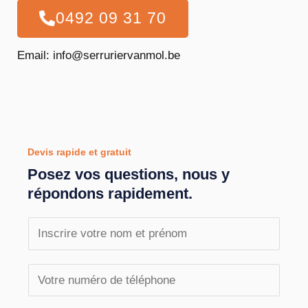
0492 09 31 70
Email: info@serruriervanmol.be
Devis rapide et gratuit
Posez vos questions, nous y
répondons rapidement.
N
o
m
T
e
é