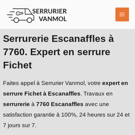
Aller
MAI
au
ME
contenu
Serrurerie Escanaffles à
7760. Expert en serrure
Fichet
Faites appel à Serrurier Vanmol, votre
expert en
serrure Fichet à Escanaffles
. Travaux en
serrurerie
à
7760 Escanaffles
avec une
satisfaction garantie à 100%, 24 heures sur 24 et
7 jours sur 7.