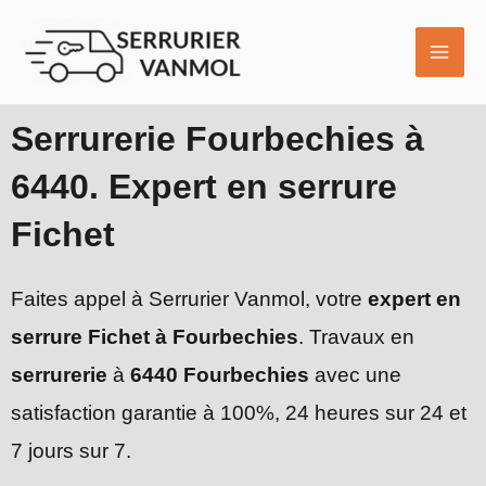
Aller
MAI
au
ME
contenu
Serrurerie Fourbechies à
6440. Expert en serrure
Fichet
Faites appel à Serrurier Vanmol, votre
expert en
serrure Fichet à Fourbechies
. Travaux en
serrurerie
à
6440 Fourbechies
avec une
satisfaction garantie à 100%, 24 heures sur 24 et
7 jours sur 7.