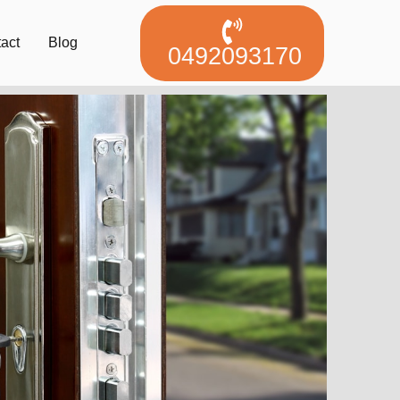
act
Blog
0492093170