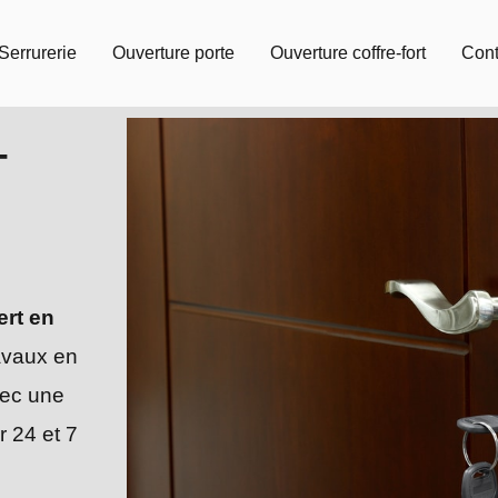
Serrurerie
Ouverture porte
Ouverture coffre-fort
Cont
-
ert en
avaux en
ec une
r 24 et 7