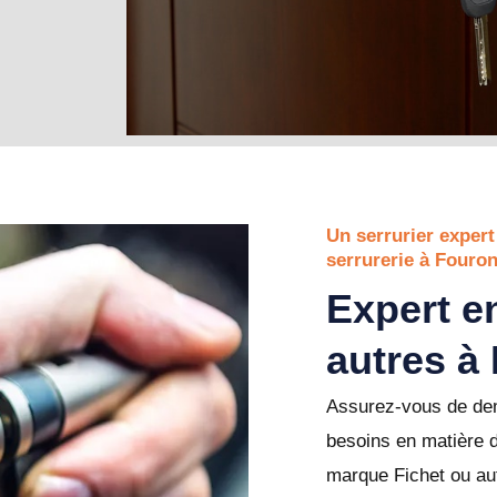
Un serrurier expert
serrurerie à Fouron
Expert en
autres à
Assurez-vous de dem
besoins en matière 
marque Fichet ou aut