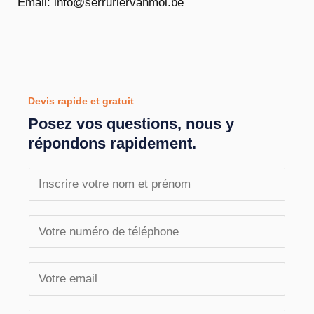
Email: info@serruriervanmol.be
Devis rapide et gratuit
Posez vos questions, nous y
répondons rapidement.
N
o
m
T
e
é
t
l
E
p
é
m
r
p