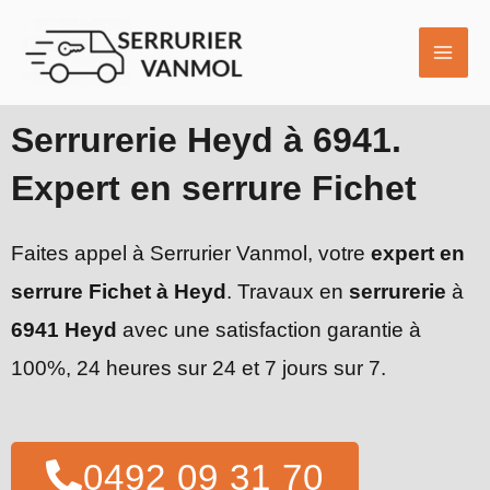
Aller
MAI
au
ME
contenu
Serrurerie Heyd à 6941.
Expert en serrure Fichet
Faites appel à Serrurier Vanmol, votre
expert en
serrure Fichet à Heyd
. Travaux en
serrurerie
à
6941 Heyd
avec une satisfaction garantie à
100%, 24 heures sur 24 et 7 jours sur 7.
0492 09 31 70