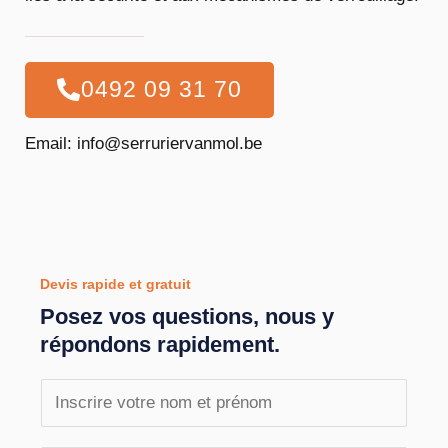
0492 09 31 70
Email: info@serruriervanmol.be
Devis rapide et gratuit
Posez vos questions, nous y
répondons rapidement.
N
o