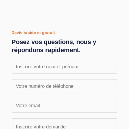
Devis rapide et gratuit
Posez vos questions, nous y
répondons rapidement.
N
o
m
T
e
é
t
l
E
p
é
m
r
p
a
V
é
h