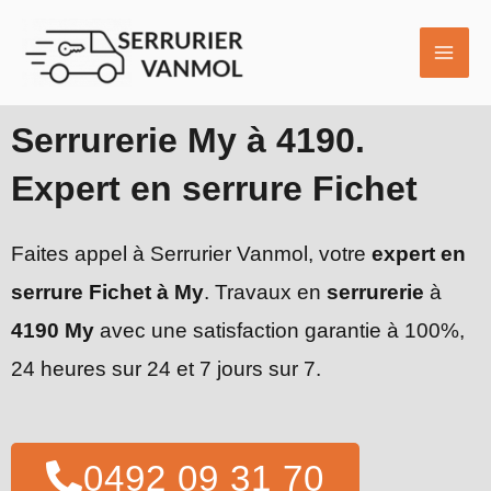
Aller
MAI
au
ME
contenu
Serrurerie My à 4190.
Expert en serrure Fichet
Faites appel à Serrurier Vanmol, votre
expert en
serrure Fichet à My
. Travaux en
serrurerie
à
4190 My
avec une satisfaction garantie à 100%,
24 heures sur 24 et 7 jours sur 7.
0492 09 31 70