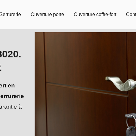
Serrurerie
Ouverture porte
Ouverture coffre-fort
Cont
8020.
t
ert en
errurerie
arantie à