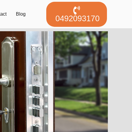
act
Blog
0492093170