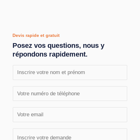
Devis rapide et gratuit
Posez vos questions, nous y
répondons rapidement.
N
o
m
T
e
é
t
l
E
p
é
m
r
p
a
V
é
h