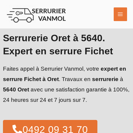
Aller
MAI
au
ME
contenu
Serrurerie Oret à 5640.
Expert en serrure Fichet
Faites appel à Serrurier Vanmol, votre
expert en
serrure Fichet à Oret
. Travaux en
serrurerie
à
5640 Oret
avec une satisfaction garantie à 100%,
24 heures sur 24 et 7 jours sur 7.
0492 09 31 70