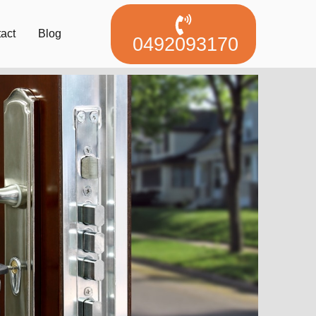
act
Blog
0492093170