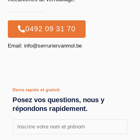
0492 09 31 70
Email: info@serruriervanmol.be
Devis rapide et gratuit
Posez vos questions, nous y
répondons rapidement.
N
o