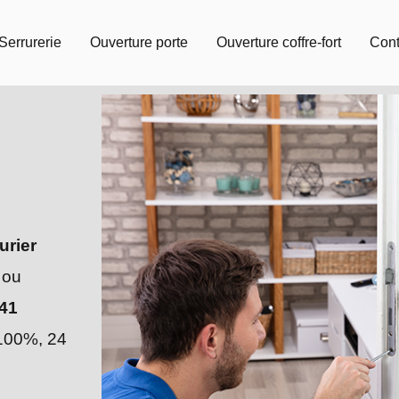
Serrurerie
Ouverture porte
Ouverture coffre-fort
Cont
urier
 ou
41
 100%, 24