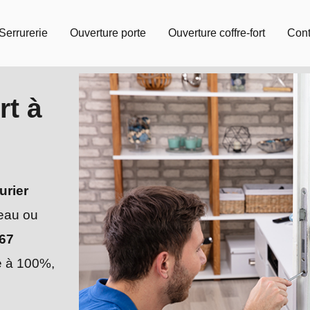
Serrurerie
Ouverture porte
Ouverture coffre-fort
Cont
rt à
urier
reau ou
67
e à 100%,