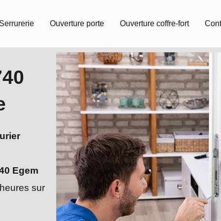
Serrurerie
Ouverture porte
Ouverture coffre-fort
Cont
740
e
urier
u
40 Egem
 heures sur