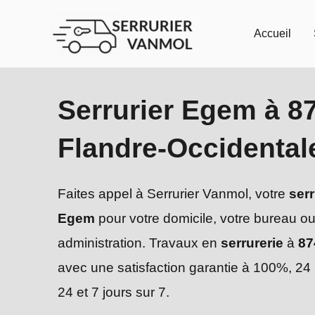
Aller
au
Accueil
contenu
Serrurier Egem à 8
Flandre-Occidental
Faites appel à Serrurier Vanmol, votre
serr
Egem
pour votre domicile, votre bureau o
administration. Travaux en
serrurerie
à
87
avec une satisfaction garantie à 100%, 24
24 et 7 jours sur 7.