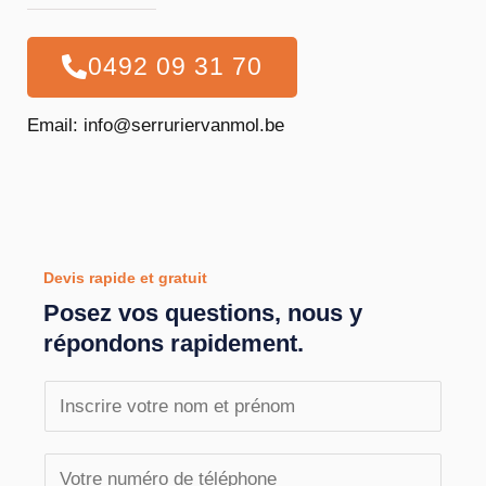
0492 09 31 70
Email: info@serruriervanmol.be
Devis rapide et gratuit
Posez vos questions, nous y
répondons rapidement.
N
o
m
T