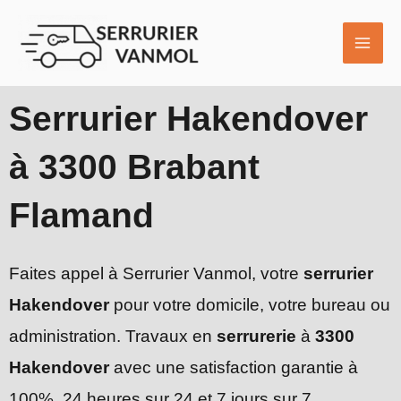
Aller
MAI
au
ME
contenu
Serrurier Hakendover
à 3300 Brabant
Flamand
Faites appel à Serrurier Vanmol, votre
serrurier
Hakendover
pour votre domicile, votre bureau ou
administration. Travaux en
serrurerie
à
3300
Hakendover
avec une satisfaction garantie à
100%, 24 heures sur 24 et 7 jours sur 7.