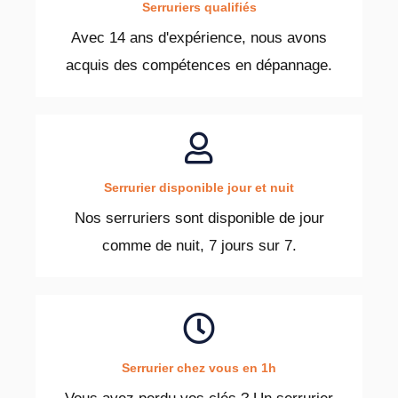
Serruriers qualifiés
Avec 14 ans d'expérience, nous avons
acquis des compétences en dépannage.
Serrurier disponible jour et nuit
Nos serruriers sont disponible de jour
comme de nuit, 7 jours sur 7.
Serrurier chez vous en 1h