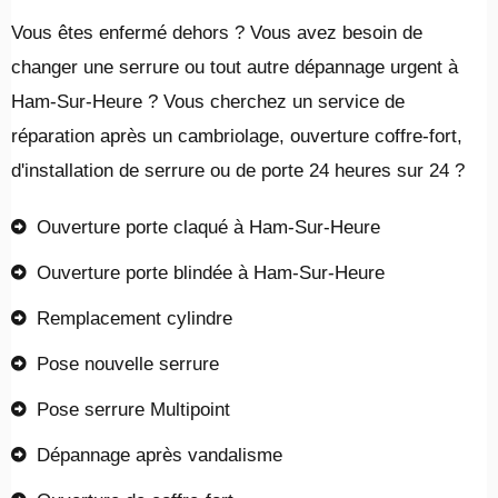
Vous êtes enfermé dehors ? Vous avez besoin de
changer une serrure ou tout autre dépannage urgent à
Ham-Sur-Heure ? Vous cherchez un service de
réparation après un cambriolage, ouverture coffre-fort,
d'installation de serrure ou de porte 24 heures sur 24 ?
Ouverture porte claqué à Ham-Sur-Heure
Ouverture porte blindée à Ham-Sur-Heure
Remplacement cylindre
Pose nouvelle serrure
Pose serrure Multipoint
Dépannage après vandalisme