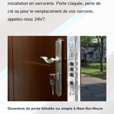
installation en serrurerie. Porte claquée, perte de
clé ou pour le remplacement de vos serrures,
appelez-nous 24h/7.
Ouverture de porte blindée ou simple à Ham-Sur-Heure