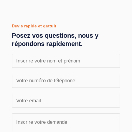
Devis rapide et gratuit
Posez vos questions, nous y
répondons rapidement.
N
o
m
T
e
é
t
l
E
p
é
m
r
p
a
V
é
h
i
o
n