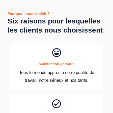
Pourquoi nous choisir ?
Six raisons pour lesquelles
les clients nous choisissent
Satisfaction garantie
Tous le monde apprécie notre qualité de
travail, notre sérieux et nos tarifs.