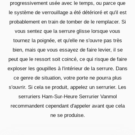
progressivement usée avec le temps, ou parce que
le système de verrouillage a été détérioré et qu'il est
probablement en train de tomber de le remplacer. Si
vous sentez que la serrure glisse lorsque vous
tournez la poignée, et qu'elle ne s'ouvre pas très
bien, mais que vous essayez de faire levier, il se
peut que le ressort soit coincé, ce qui risque de faire
exploser les goupilles à l'intérieur de la serrure. Dans
ce genre de situation, votre porte ne pourra plus
s'ouvrir. Si cela se produit, appelez un serrurier. Les
serruriers Ham-Sur-Heure Serrurier Vanmol
recommandent cependant d'appeler avant que cela
ne se produise.