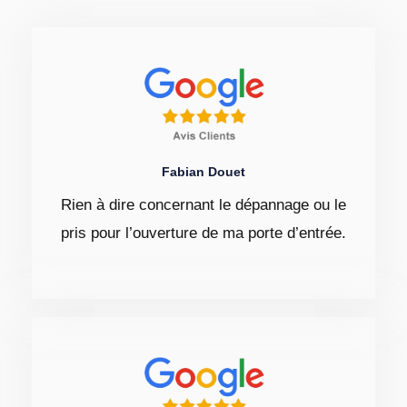
Fabian Douet
Rien à dire concernant le dépannage ou le
pris pour l’ouverture de ma porte d’entrée.