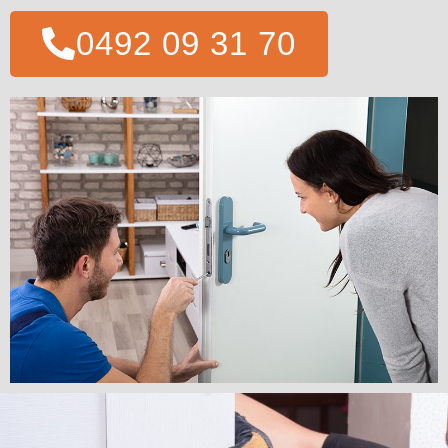
0492 09 31 70