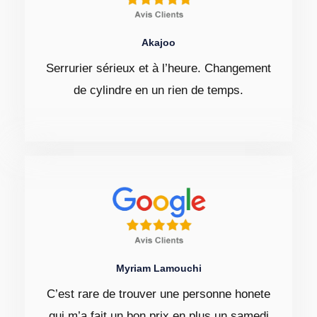
Akajoo
Serrurier sérieux et à l’heure. Changement
de cylindre en un rien de temps.
Myriam Lamouchi
C’est rare de trouver une personne honete
qui m’a fait un bon prix en plus un samedi