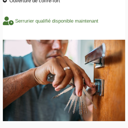
Ouverture de coffre-fort
Serrurier qualifié disponible maintenant