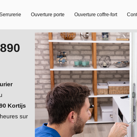
Serrurerie
Ouverture porte
Ouverture coffre-fort
Cont
3890
urier
u
90 Kortijs
 heures sur