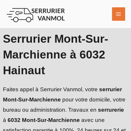
Aller
MAI
au
ME
contenu
Serrurier Mont-Sur-
Marchienne à 6032
Hainaut
Faites appel à Serrurier Vanmol, votre
serrurier
Mont-Sur-Marchienne
pour votre domicile, votre
bureau ou administration. Travaux en
serrurerie
à
6032 Mont-Sur-Marchienne
avec une
satisfaction garantie à 100%, 24 heures sur 24 et