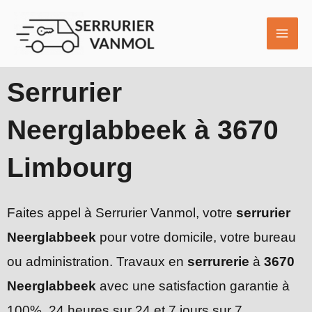
Aller
MAI
au
ME
contenu
Serrurier
Neerglabbeek à 3670
Limbourg
Faites appel à Serrurier Vanmol, votre
serrurier
Neerglabbeek
pour votre domicile, votre bureau
ou administration. Travaux en
serrurerie
à
3670
Neerglabbeek
avec une satisfaction garantie à
100%, 24 heures sur 24 et 7 jours sur 7.