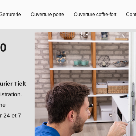
Serrurerie
Ouverture porte
Ouverture coffre-fort
Cont
90
urier Tielt
stration.
ne
r 24 et 7