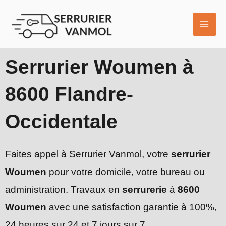
Aller
MAI
au
ME
contenu
Serrurier Woumen à
8600 Flandre-
Occidentale
Faites appel à Serrurier Vanmol, votre
serrurier
Woumen
pour votre domicile, votre bureau ou
administration. Travaux en
serrurerie
à
8600
Woumen
avec une satisfaction garantie à 100%,
24 heures sur 24 et 7 jours sur 7.